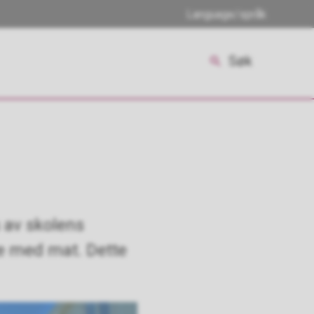
Language/språk
Søk
 av skolens
be med mat. Dette