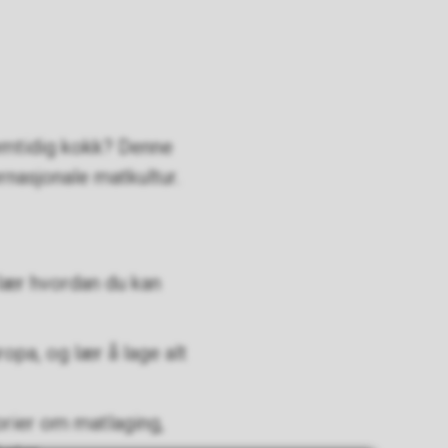
fremtidig kokk? Denne
ernasjonale matkultur.
lær hvordan du kan
opa, og lær å lage alt
orier om matlaging,