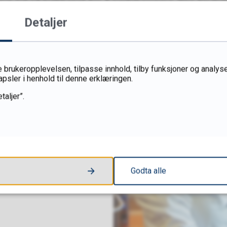
e tid på kjøkkenet for å perfeksjonere dine ferdig
Detaljer
næring:
Forstå viktigheten av bærekraft i matprodu
integreres i hverdagsmatlaging.
 brukeropplevelsen, tilpasse innhold, tilby funksjoner og analyse
apsler i henhold til denne erklæringen.
taljer”.
Godta alle