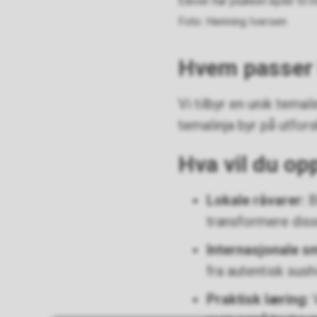
Elever har plukket epler til 
Henning Iversen
Hvem passer l
Vi tilbyr en unik tema
temalinja byr på utfors
Hva vil du op
Lokale råvarer:
B
transformere diss
Internasjonale s
fra autentisk sushi
Praktisk læring:
V