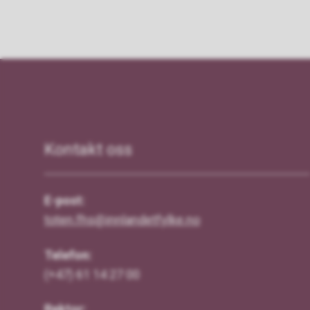
Kontakt oss
E-post:
toten.fhs@innlandetfylke.no
Telefon:
(+47) 61 14 27 00
Rektor: