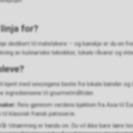
matlagingen
inja for?
linje dedikert til matelskere – og kanskje er du en 
kning av kulinariske teknikker, lokale råvarer og int
pleve?
li kjent med sesongens beste fra lokale bønder og 
e ingrediensene til gourmetmåltider.
maker:
Reis gjennom verdens kjøkken fra Asia til Eur
 til klassisk fransk patisserie.
år tilnærming er hands-on. Du vil ikke bare lære te