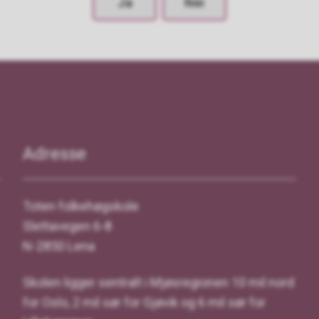
Ja
Nei
Adresse
Toten folkehøgskole
Slettavegen 6-8
N-2850 Lena
Skolen ligger sentralt i Mjøsregionen 10 mil nord
for Oslo, 2 mil sør for Gjøvik og 6 mil sør for