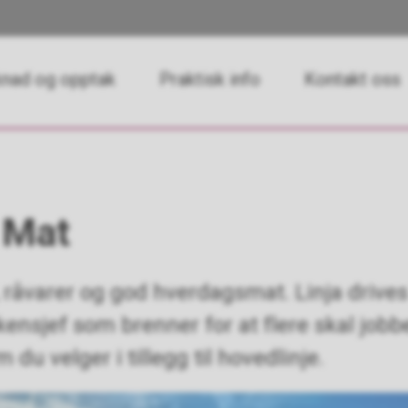
nad og opptak
Praktisk info
Kontakt oss
 Mat
 råvarer og god hverdagsmat. Linja drives
kensjef som brenner for at flere skal job
m du velger i tillegg til hovedlinje.