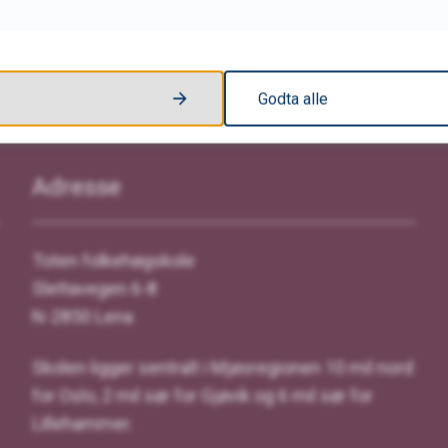
Godta alle
Adresse
Toten folkehøgskole
Slettavegen 6-8
N-2850 Lena
Skolen ligger sentralt i Mjøsregionen 10 mil nord
for Oslo, 2 mil sør for Gjøvik og 6 mil sør for
Lillehammer.