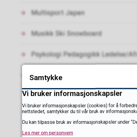
Multisport Japan
Musikk Ski Snowboard
Psykologi Pedagogikk Ledelse/Af
Temalinjer
Samtykke
Vi bruker informasjonskapsler
Vi bruker informasjonskapsler (cookies) for å forbedre
nettstedet, samtykker du til vår bruk av informasjonsk
Du kan tilpasse bruk av informasjonskapsler under “De
Les mer om personvern