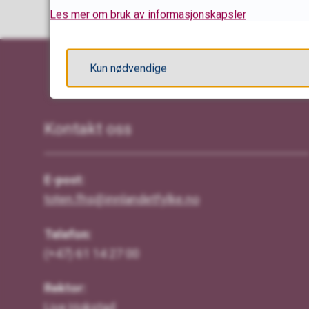
Les mer om bruk av informasjonskapsler
Kun nødvendige
Kontakt oss
E-post:
toten.fhs@innlandetfylke.no
Telefon:
(+47) 61 14 27 00
Rektor:
Live Hokstad