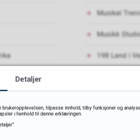
Musikal Tren
Musikk Studio
rika
198 Land i V
Detaljer
 brukeropplevelsen, tilpasse innhold, tilby funksjoner og analyse
Fant du det du lette etter?
apsler i henhold til denne erklæringen.
taljer”.
Ja
Nei