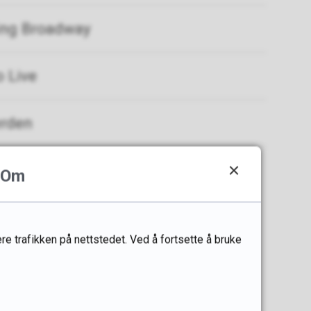
ing Broadway
 Live
erden
Om
re trafikken på nettstedet. Ved å fortsette å bruke