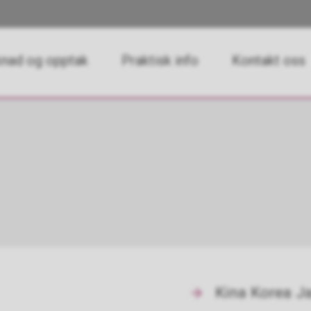
nad og opptak
Praktisk info
Kontakt oss
Kina Korea J