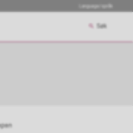
Language/språk
Søk
apan