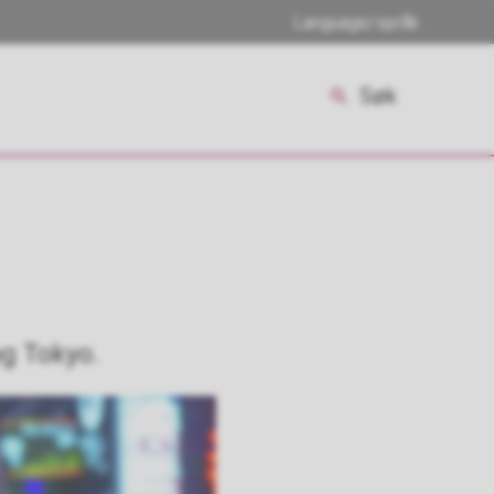
Language/språk
Søk
og Tokyo.