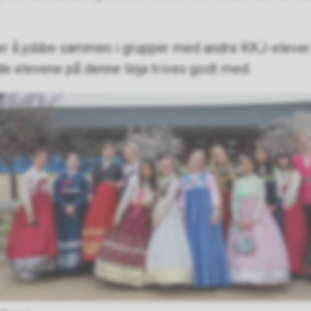
 er å jobbe sammen i grupper med andre KKJ-elever
e elevene på denne linja trives godt med.