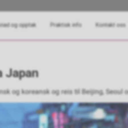
nad og opptak
Praktisk info
Kontakt oss
a Japan
nsk og koreansk og reis til Beijing, Seoul 