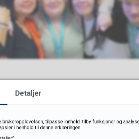
injen for?
Detaljer
 interessert i kinesisk, koreansk og japansk språk. 
 brukeropplevelsen, tilpasse innhold, tilby funksjoner og analyse
apsler i henhold til denne erklæringen.
taljer”.