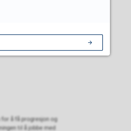
e og betydning
 for å få progresjon og
ningen til å jobbe med