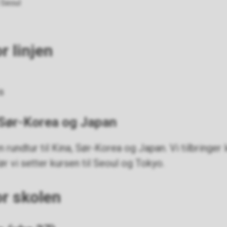
 Seoul
r linjen
is
, Sør-Korea og Japan
n rundtur til Kina, Sør-Korea og Japan. Vi tilbringer l
før vi setter kursen til Seoul og Tokyo.
or skolen