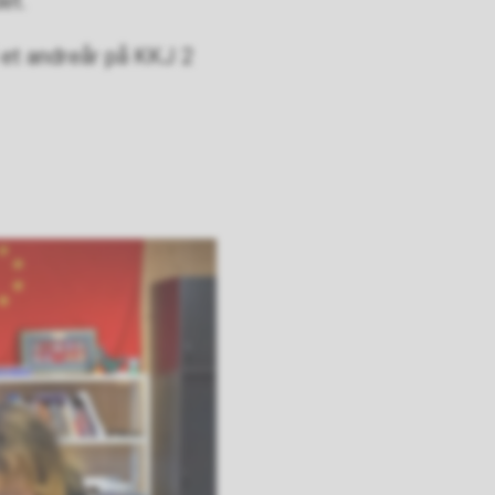
det.
 et andreår på KKJ 2