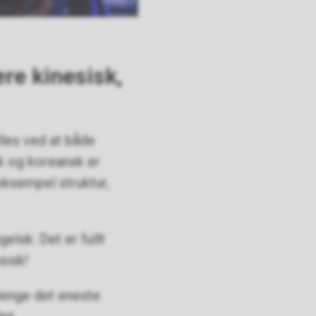
ære kinesisk,
lles ved at både
k og koreansk er
 eksempel
struktur,
elsk. Det er fullt
esisk!
 lenge det eneste