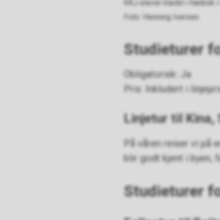
KKJ elever kledd i Hanbok i
Henning Iversen
Studieturer fo
Obligatorisk: Ja
Pris: Inkludert i linjepr
Linjetur til Kina
På våren reiser vi på e
blir godt kjent i byen, 
Studieturer f