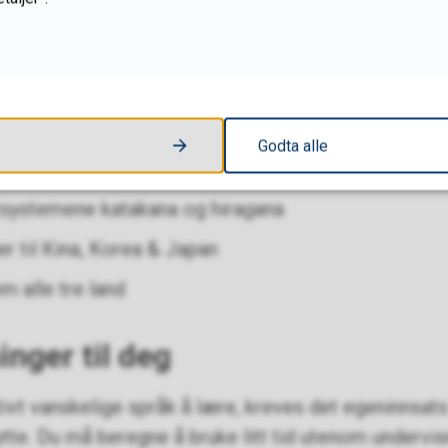
ære
esisk, koreansk og japansk språk
on til kinesiske tegn, oppbygging, uttale, skrivemåt
0 tegn)
Godta alle
abetet hangul
tsystemene katakana og hiragana
r til Kina, Korea & Japan
m alle tre land
inger til deg
ativt vanskelige språk å lære, kreves det egeninnsats
tte. Du må beregne å bruke litt tid utenom undervis