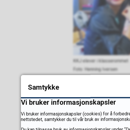
KKJ elever i klasserommet
Henning Iversen
Hvem passer l
Samtykke
Vi bruker informasjonskapsler
Passer for alle som er
forkunnskaper.
Vi bruker informasjonskapsler (cookies) for å forbedre
nettstedet, samtykker du til vår bruk av informasjonsk
Du kan tilpasse bruk av informasjonskapsler under “De