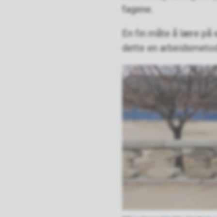
fagene.
En fin måte å lære på
dette en arbeidsmetod