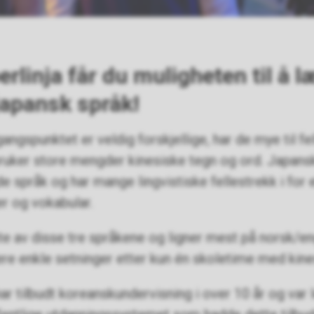
rlinja får du muligheten til å l
japansk språk!
angspunktet er veldig forskjellige, har de mye til fe
ruker store mengder kinesiske tegn og ord. Japans
e språk og har mange lingvistiske fellestrekk i for
er og vokabular.
te av disse tre språkene og ligner mest på norsk/eng
ere enkle setninger etter kun én skoletime med kin
r tilbudt koreanskundervisning i over 10 år og var