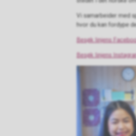
stedet i det norske o
Vi samarbeider med spr
hvor du kan fordype de
Besøk linjens Facebo
Besøk linjens Instagr