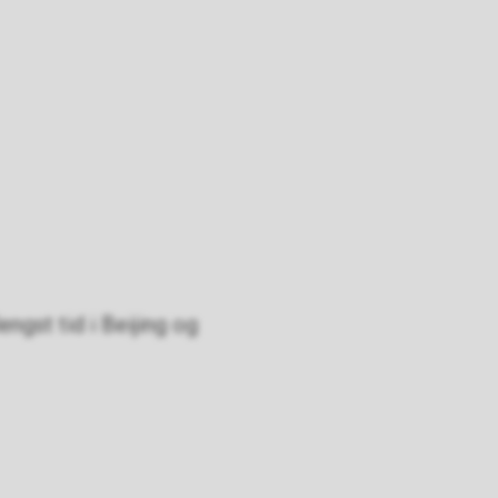
engst tid i Beijing og