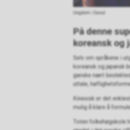
Ungdom i Seoul
På denne supe
koreansk og 
Selv om språkene i utg
koreansk og japansk b
ganske nært beslekted
uttale, høflighetsform
Kinesisk er det enkles
mulig å klare å formul
Toten folkehøgskole ha