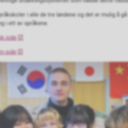
ffentlige utdanningssystemet som hadde dette tilbu
åkskoler i alle de tre landene og det er mulig å gå
g i ett av språkene.
ok-side
am-side