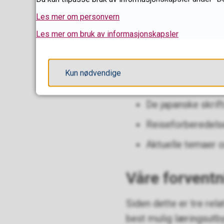
Dette vil du l
Les mer om personvern
Grunnleggende kin
Les mer om bruk av informasjonskapsler
En god introduksj
(mellom 50 og 10
Kun nødvendige
Det koreanske alf
De japanske skrif
Reiseforberedelse
Aktuelle temaer o
Våre forventn
Siden dette er tre rel
best mulig læringsutby